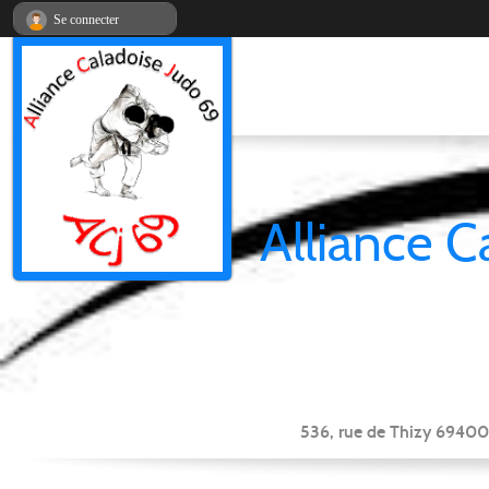
Panneau de gestion des cookies
Se connecter
Alliance C
536, rue de Thizy 69400 