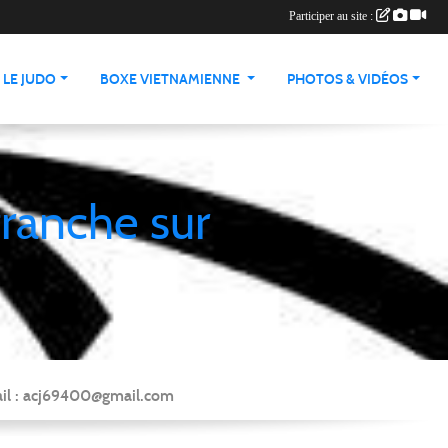
Participer au site :
LE JUDO
BOXE VIETNAMIENNE
PHOTOS & VIDÉOS
franche sur
Mail : acj69400@gmail.com