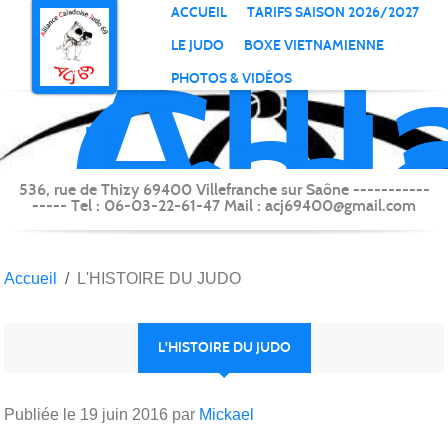
All
Panneau de gestion des cookies
ACCUEIL
TARIFS SAISON 2026/2027
Cal
LE JUDO
BOXE VIETNAMIENNE
Jud
PHOTOS & VIDÉOS
69
(Vi
sur
536, rue de Thizy 69400 Villefranche sur Saône -----------
----- Tel : 06-03-22-61-47 Mail : acj69400@gmail.com
Saô
Accueil
L'HISTOIRE DU JUDO
L'HISTOIRE DU JUDO
Publiée le
19 juin 2016
par
Mickael