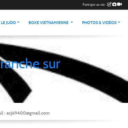
Participer au site :
LE JUDO
BOXE VIETNAMIENNE
PHOTOS & VIDÉOS
franche sur
Mail : acj69400@gmail.com