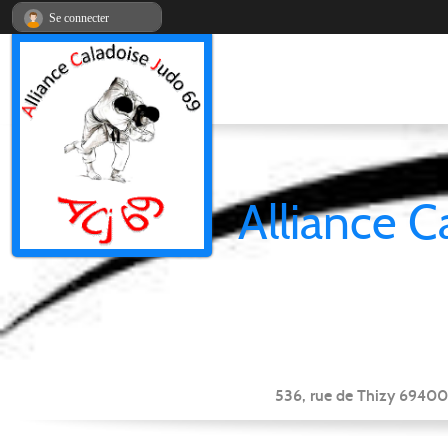
Panneau de gestion des cookies
Se connecter
Alliance C
536, rue de Thizy 69400 